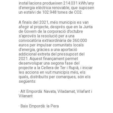
instal·lacions produeixen 214.031 kWh/any
d’energia elèctrica renovable, que suposen
un estalvi de 102.948 tones de CO2.
A finals del 2021, més municipis es van
afegir al projecte, després que en la Junta
de Govern de la corporació d’octubre
s’aprovés la resolució per a una
convocatòria extraordinària de 360.000
euros per impulsar comunitats locals
d’energia, gràcies a una aportació
addicional extreta del pressupost del
2021. Aquest finançament permet
desenvolupar una segona fase del
projecte a la Cellera de Ter i Rupià, i iniciar
les accions en vuit municipis més, els
quals, distribuïts per comarques, són els
següents:
· Alt Empordà: Navata, Viladamat, Vilafant i
Vilanant
· Baix Empordà: la Pera