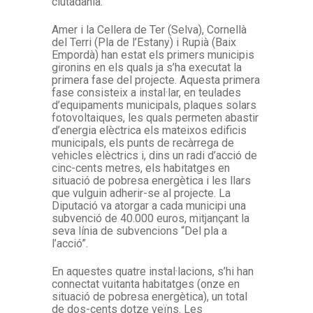
ciutadania.
Amer i la Cellera de Ter (Selva), Cornellà
del Terri (Pla de l’Estany) i Rupià (Baix
Empordà) han estat els primers municipis
gironins en els quals ja s’ha executat la
primera fase del projecte. Aquesta primera
fase consisteix a instal·lar, en teulades
d’equipaments municipals, plaques solars
fotovoltaiques, les quals permeten abastir
d’energia elèctrica els mateixos edificis
municipals, els punts de recàrrega de
vehicles elèctrics i, dins un radi d’acció de
cinc-cents metres, els habitatges en
situació de pobresa energètica i les llars
que vulguin adherir-se al projecte. La
Diputació va atorgar a cada municipi una
subvenció de 40.000 euros, mitjançant la
seva línia de subvencions “Del pla a
l’acció”.
En aquestes quatre instal·lacions, s’hi han
connectat vuitanta habitatges (onze en
situació de pobresa energètica), un total
de dos-cents dotze veïns. Les