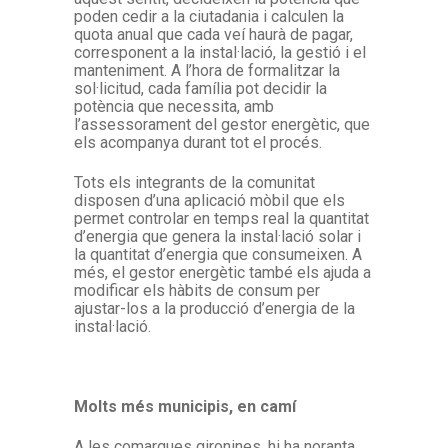
poden cedir a la ciutadania i calculen la
quota anual que cada veí haurà de pagar,
corresponent a la instal·lació, la gestió i el
manteniment. A l’hora de formalitzar la
sol·licitud, cada família pot decidir la
potència que necessita, amb
l’assessorament del gestor energètic, que
els acompanya durant tot el procés.
Tots els integrants de la comunitat
disposen d’una aplicació mòbil que els
permet controlar en temps real la quantitat
d’energia que genera la instal·lació solar i
la quantitat d’energia que consumeixen. A
més, el gestor energètic també els ajuda a
modificar els hàbits de consum per
ajustar-los a la producció d’energia de la
instal·lació.
Molts més municipis, en camí
A les comarques gironines, hi ha noranta