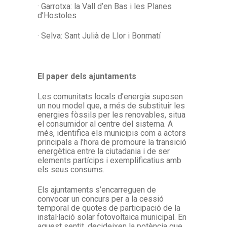
· Garrotxa: la Vall d’en Bas i les Planes
d’Hostoles
· Selva: Sant Julià de Llor i Bonmatí
El paper dels ajuntaments
Les comunitats locals d’energia suposen
un nou model que, a més de substituir les
energies fòssils per les renovables, situa
el consumidor al centre del sistema. A
més, identifica els municipis com a actors
principals a l’hora de promoure la transició
energètica entre la ciutadania i de ser
elements partícips i exemplificatius amb
els seus consums.
Els ajuntaments s’encarreguen de
convocar un concurs per a la cessió
temporal de quotes de participació de la
instal·lació solar fotovoltaica municipal. En
aquest sentit, decideixen la potència que