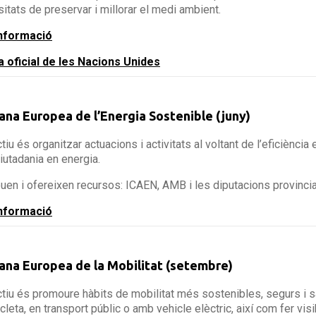
itats de preservar i millorar el medi ambient.
nformació
 oficial de les Nacions Unides
na Europea de l’Energia Sostenible (juny)
ctiu és organitzar actuacions i activitats al voltant de l’eficiència
ciutadania en energia.
en i ofereixen recursos: ICAEN, AMB i les diputacions provincia
nformació
na Europea de la Mobilitat (setembre)
ctiu és promoure hàbits de mobilitat més sostenibles, segurs i
icleta, en transport públic o amb vehicle elèctric, així com fer vis