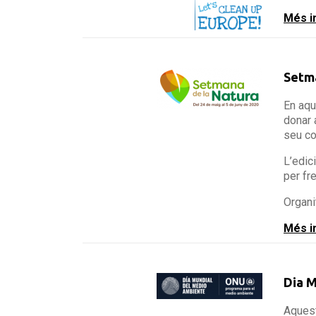
Més i
Setma
En aqu
donar 
seu co
L’edic
per fr
Organi
Més i
Dia M
Aquest