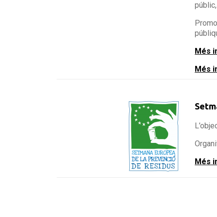
públic,
Promou
públiq
Més i
Més i
Setma
L’obje
Organi
Més i