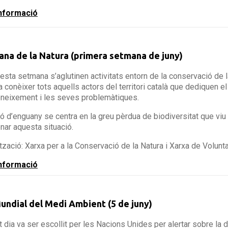
nformació
na de la Natura (primera setmana de juny)
esta setmana s’aglutinen activitats entorn de la conservació de la
a conèixer tots aquells actors del territori català que dediquen el s
neixement i les seves problemàtiques.
ió d’enguany se centra en la greu pèrdua de biodiversitat que viu
enar aquesta situació.
tzació: Xarxa per a la Conservació de la Natura i Xarxa de Volunt
nformació
undial del Medi Ambient (5 de juny)
 dia va ser escollit per les Nacions Unides per alertar sobre la 