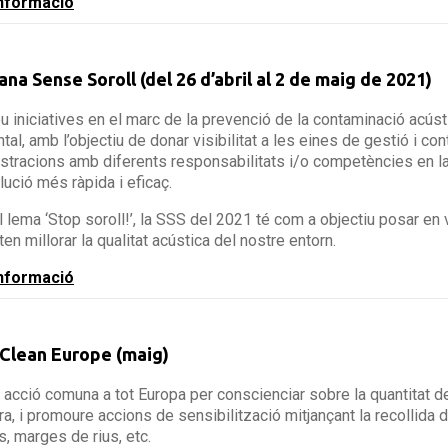
nformació
na Sense Soroll (del 26 d’abril al 2 de maig de 2021)
 iniciatives en el marc de la prevenció de la contaminació acústic
tal, amb l’objectiu de donar visibilitat a les eines de gestió i con
stracions amb diferents responsabilitats i/o competències en la 
lució més ràpida i eficaç.
l lema ‘Stop soroll!’, la SSS del 2021 té com a objectiu posar en
en millorar la qualitat acústica del nostre entorn.
nformació
 Clean Europe (maig)
 acció comuna a tot Europa per conscienciar sobre la quantitat 
ura, i promoure accions de sensibilització mitjançant la recollida
s, marges de rius, etc.