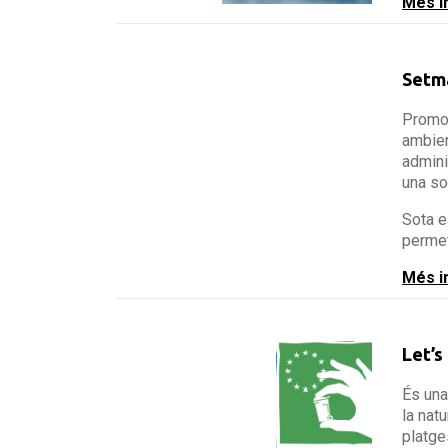
Més i
Setma
Promou
ambien
admini
una so
Sota e
permet
Més i
Let’s
És una
la nat
platge