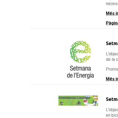
necess
Més i
Pàgina
Setma
L’obje
de la 
Promou
Més i
Setma
L’obje
en bic