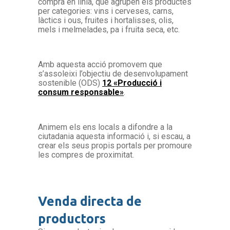
compra en línia, que agrupen els productes
per categories: vins i cerveses, carns,
làctics i ous, fruites i hortalisses, olis,
mels i melmelades, pa i fruita seca, etc.
Amb aquesta acció promovem que
s’assoleixi l’objectiu de desenvolupament
sostenible (ODS)
12 «Producció i
consum responsable»
.
Animem els ens locals a difondre a la
ciutadania aquesta informació i, si escau, a
crear els seus propis portals per promoure
les compres de proximitat.
Venda directa de
productors