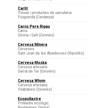
Carlit
Trinxat i productes de xarcuteria
Puigcerdà (Cerdanya)
Carns Pere Rigau
Carns
Girona i Salt (Gironès)
Cervesa Minera
Cerveses
Sant Joan de les Abadesses (Ripollès)
Cervesa Moska
Cervesa artesana
Sarrià de Ter (Gironès)
Cervesa Whym
Cervesa artesana
Vilablareix (Gironès)
Ecopollastre
Pollastre ecològic
Riudarenes (Selva)