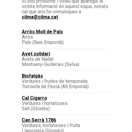
Si sou productor i voleu que aparegui la
vostra informació en aquest espai, només
cal que ens ho comuniqueu a
cilma@cilma.cat
Arròs Molí de Pals
Arròs
Pals (Baix Empordà)
Avet solidari
Avets de Nadal
Montseny-Guilleries (Selva)
Biofalgàs
Verdures i fruites de temporada
Torroella de Fluvià (Alt Empordà)
Cal Cigarro
Verdures i hortalisses
Salt (Gironès)
Can Serrà 1786
Verdures, hortalisses i fruita
Llagostera (Gironès)