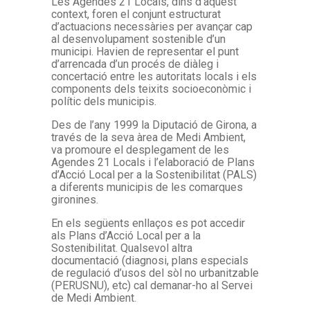
Les Agendes 21 Locals, dins d’aquest
context, foren el conjunt estructurat
d’actuacions necessàries per avançar cap
al desenvolupament sostenible d’un
municipi. Havien de representar el punt
d’arrencada d’un procés de diàleg i
concertació entre les autoritats locals i els
components dels teixits socioeconòmic i
polític dels municipis.
Des de l’any 1999 la Diputació de Girona, a
través de la seva àrea de Medi Ambient,
va promoure el desplegament de les
Agendes 21 Locals i l’elaboració de Plans
d’Acció Local per a la Sostenibilitat (PALS)
a diferents municipis de les comarques
gironines.
En els següents enllaços es pot accedir
als Plans d’Acció Local per a la
Sostenibilitat. Qualsevol altra
documentació (diagnosi, plans especials
de regulació d’usos del sòl no urbanitzable
(PERUSNU), etc) cal demanar-ho al Servei
de Medi Ambient.