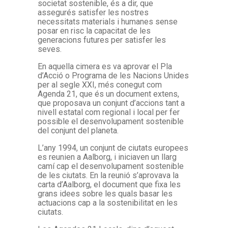
societat sostenible, és a dir, que
assegurés satisfer les nostres
necessitats materials i humanes sense
posar en risc la capacitat de les
generacions futures per satisfer les
seves.
En aquella cimera es va aprovar el Pla
d’Acció o Programa de les Nacions Unides
per al segle XXI, més conegut com
Agenda 21, que és un document extens,
que proposava un conjunt d’accions tant a
nivell estatal com regional i local per fer
possible el desenvolupament sostenible
del conjunt del planeta.
L’any 1994, un conjunt de ciutats europees
es reunien a Aalborg, i iniciaven un llarg
camí cap el desenvolupament sostenible
de les ciutats. En la reunió s’aprovava la
carta d’Aalborg, el document que fixa les
grans idees sobre les quals basar les
actuacions cap a la sostenibilitat en les
ciutats.