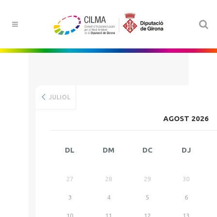
JULIOL
AGOST 2026
DL
DM
DC
DJ
27
28
29
30
3
4
5
6
10
11
12
13