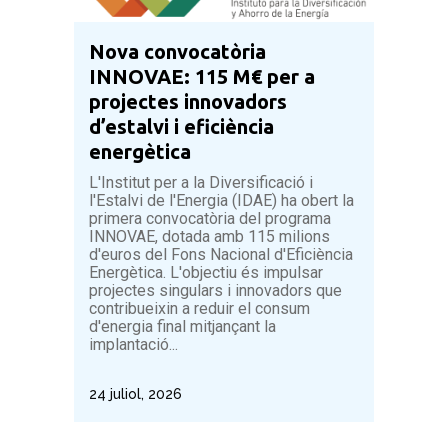
Infraestructures
Nova convocatòria
Litoral
INNOVAE: 115 M€ per a
Medi Natural
projectes innovadors
d’estalvi i eficiència
Mobilitat
energètica
Pacte dels alcaldes
L'Institut per a la Diversificació i
Qualitat ambiental
l'Estalvi de l'Energia (IDAE) ha obert la
primera convocatòria del programa
Residus
INNOVAE, dotada amb 115 milions
d'euros del Fons Nacional d'Eficiència
Energètica. L'objectiu és impulsar
projectes singulars i innovadors que
contribueixin a reduir el consum
d'energia final mitjançant la
implantació...
24 juliol, 2026