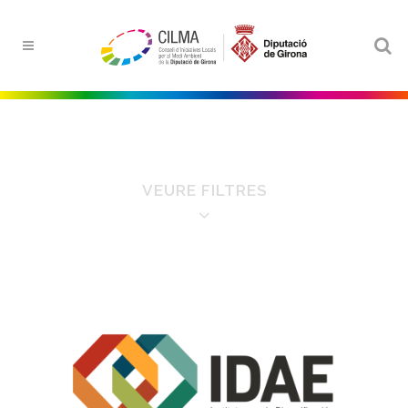
VEURE FILTRES
FILTRE PER ÀMBITS
Aigua
Educació ambiental
Energia