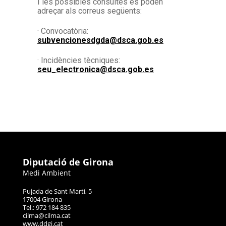
I les possibles consultes es poden
adreçar als correus següents:
· Convocatòria:
subvencionesdgda@dsca.gob.es
· Incidències tècniques:
seu_electronica@dsca.gob.es
Diputació de Girona
Medi Ambient
Pujada de Sant Martí, 5
17004 Girona
Tel.: 972 184 835
cilma@cilma.cat
www.ddgi.cat