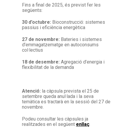
Fins a final de 2025, és previst fer les
següents:
30 d’octubre:
Bioconstrucció: sistemes
passius i eficiència energètica
27 de novembre:
Bateries i sistemes
d’emmagatzematge en autoconsums
col·lectius
18 de desembre:
Agregació d’energia i
flexibilitat de la demanda
Atenció:
la càpsula prevista el 25 de
setembre queda anul·lada i la seva
temàtica es tractarà en la sessió del 27 de
novembre.
Podeu consultar les càpsules ja
realitzades en el següent
enllaç
.