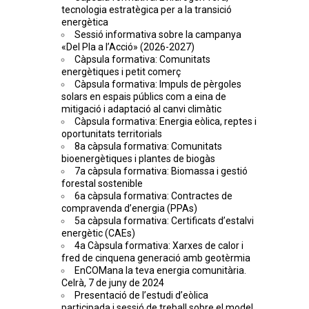
tecnologia estratègica per a la transició
energètica
Sessió informativa sobre la campanya
«Del Pla a l’Acció» (2026-2027)
Càpsula formativa: Comunitats
energètiques i petit comerç
Càpsula formativa: Impuls de pèrgoles
solars en espais públics com a eina de
mitigació i adaptació al canvi climàtic
Càpsula formativa: Energia eòlica, reptes i
oportunitats territorials
8a càpsula formativa: Comunitats
bioenergètiques i plantes de biogàs
7a càpsula formativa: Biomassa i gestió
forestal sostenible
6a càpsula formativa: Contractes de
compravenda d’energia (PPAs)
5a càpsula formativa: Certificats d’estalvi
energètic (CAEs)
4a Càpsula formativa: Xarxes de calor i
fred de cinquena generació amb geotèrmia
EnCOMana la teva energia comunitària.
Celrà, 7 de juny de 2024
Presentació de l’estudi d’eòlica
participada i sessió de treball sobre el model