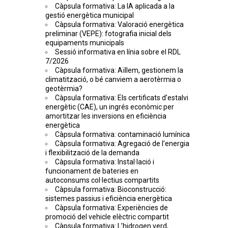
Càpsula formativa: La IA aplicada a la
gestió energètica municipal
Càpsula formativa: Valoració energètica
preliminar (VEPE): fotografia inicial dels
equipaments municipals
Sessió informativa en línia sobre el RDL
7/2026
Càpsula formativa: Aïllem, gestionem la
climatització, o bé canviem a aerotèrmia o
geotèrmia?
Càpsula formativa: Els certificats d’estalvi
energètic (CAE), un ingrés econòmic per
amortitzar les inversions en eficiència
energètica
Càpsula formativa: contaminació lumínica
Càpsula formativa: Agregació de l’energia
i flexibilització de la demanda
Càpsula formativa: Instal·lació i
funcionament de bateries en
autoconsums col·lectius compartits
Càpsula formativa: Bioconstrucció:
sistemes passius i eficiència energètica
Càpsula formativa: Experiències de
promoció del vehicle elèctric compartit
Càpsula formativa: L’hidrogen verd,