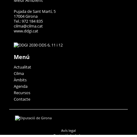
Medi Ambient
Pujada de Sant Martí, 5
17004 Girona
Tel.: 972 184 835
cilma@cilma.cat
www.ddgi.cat
Menú
Actualitat
Cilma
Àmbits
Agenda
Recursos
Contacte
Avís legal
Protecció de dades