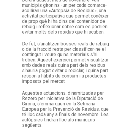
municipis gironins -un per cada comarca-
acolliran una «Autòpsia de Residus», una
activitat participativa que permet conèixer
de prop què hi ha dins del contenidor de
rebuig i reflexionar sobre com es podrien
evitar molts dels residus que hi acaben.
De fet, s’analitzen bosses reals de rebuig
o de la fracció resta per classificar-ne el
contingut i veure quins materials s’hi
troben. Aquest exercici permet visualitzar
amb dades reals quina part dels residus
s’hauria pogut evitar o reciclar, i quina part
respon a hàbits de consum i a productes
imposats pel mercat.
Aquestes actuacions, dinamitzades per
Rezero per iniciativa de la Diputació de
Girona, s’emmarquen en la Setmana
Europea per la Prevenció de Residus, que
té lloc cada any a finals de novembre. Les
autòpsies tindran lloc als municipis
següents: