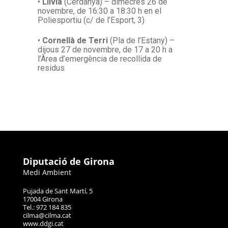
•
Llívia
(Cerdanya) – dimecres 26 de
novembre, de 16:30 a 18:30 h en el
Poliesportiu (c/ de l’Esport, 3)
•
Cornellà de Terri
(Pla de l’Estany) –
dijous 27 de novembre, de 17 a 20 h a
l’Àrea d’emergència de recollida de
residus
Diputació de Girona
Medi Ambient
Pujada de Sant Martí, 5
17004 Girona
Tel.: 972 184 835
cilma@cilma.cat
www.ddgi.cat