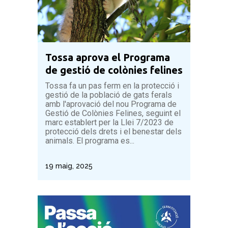
Infraestructures
Litoral
Medi Natural
Tossa aprova el Programa
Mobilitat
de gestió de colònies felines
Pacte dels alcaldes
Tossa fa un pas ferm en la protecció i
gestió de la població de gats ferals
Qualitat ambiental
amb l'aprovació del nou Programa de
Gestió de Colònies Felines, seguint el
Residus
marc establert per la Llei 7/2023 de
protecció dels drets i el benestar dels
animals. El programa es...
19 maig, 2025