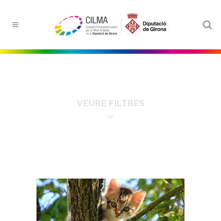
VEURE FILTRES
FILTRE PER ÀMBITS
Aigua
Educació ambiental
Energia