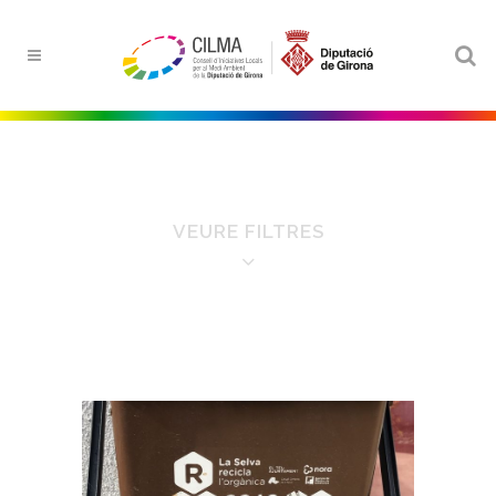
VEURE FILTRES
FILTRE PER ÀMBITS
Aigua
Educació ambiental
Energia