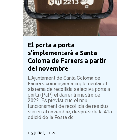
Infraestructures
Litoral
Medi Natural
Mobilitat
El porta a porta
Pacte dels alcaldes
s’implementarà a Santa
Coloma de Farners a partir
Qualitat ambiental
del novembre
Residus
L’Ajuntament de Santa Coloma de
Farners començarà a implementar el
sistema de recollida selectiva porta a
porta (PaP) el darrer trimestre de
2022. És previst que el nou
funcionament de recollida de residus
s’iniciï al novembre, després de la 41a
edició de la Festa de...
05 juliol, 2022