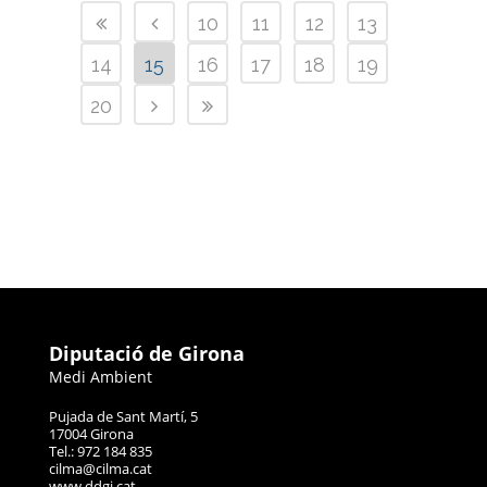
10
11
12
13
14
15
16
17
18
19
20
Diputació de Girona
Medi Ambient
Pujada de Sant Martí, 5
17004 Girona
Tel.: 972 184 835
cilma@cilma.cat
www.ddgi.cat