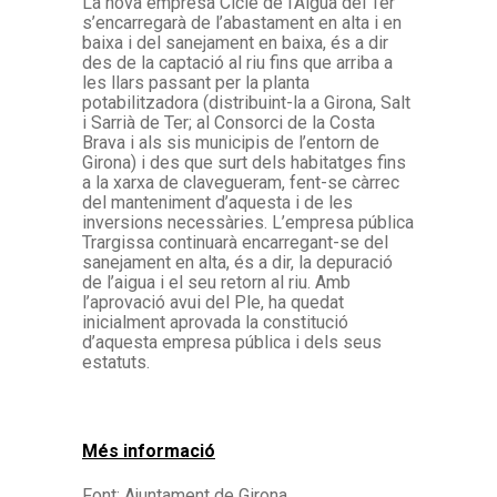
La nova empresa Cicle de l’Aigua del Ter
s’encarregarà de l’abastament en alta i en
baixa i del sanejament en baixa, és a dir
des de la captació al riu fins que arriba a
les llars passant per la planta
potabilitzadora (distribuint-la a Girona, Salt
i Sarrià de Ter; al Consorci de la Costa
Brava i als sis municipis de l’entorn de
Girona) i des que surt dels habitatges fins
a la xarxa de clavegueram, fent-se càrrec
del manteniment d’aquesta i de les
inversions necessàries. L’empresa pública
Trargissa continuarà encarregant-se del
sanejament en alta, és a dir, la depuració
de l’aigua i el seu retorn al riu. Amb
l’aprovació avui del Ple, ha quedat
inicialment aprovada la constitució
d’aquesta empresa pública i dels seus
estatuts.
Més informació
Font: Ajuntament de Girona