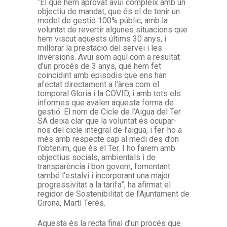
“El que hem aprovat avui compleix amb un
objectiu de mandat, que és el de tenir un
model de gestió 100% públic, amb la
voluntat de revertir algunes situacions que
hem viscut aquests últims 30 anys, i
millorar la prestació del servei i les
inversions. Avui som aquí com a resultat
d’un procés de 3 anys, que hem fet
coincidint amb episodis que ens han
afectat directament a l’àrea com el
temporal Gloria i la COVID, i amb tots els
informes que avalen aquesta forma de
gestió. El nom de Cicle de l’Aigua del Ter
SA deixa clar que la voluntat és ocupar-
nos del cicle integral de l’aigua, i fer-ho a
més amb respecte cap al medi des d’on
l’obtenim, que és el Ter. I ho farem amb
objectius socials, ambientals i de
transparència i bon govern, fomentant
també l’estalvi i incorporant una major
progressivitat a la tarifa”, ha afirmat el
regidor de Sostenibilitat de l’Ajuntament de
Girona, Martí Terés.
Aquesta és la recta final d’un procés que