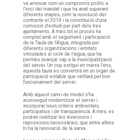
va arrencar com un compromís polític a
l’inici del mandat i que ha anat superant
diferents etapes, com la resolució del
contracte el 2019 i la constitució d’una
comissió d’estudi per part dels tres
ajuntaments. A més tot el procés ha
comptat amb el seguiment i participació
de la Taula de l’Aigua, integrada per
diferents organitzacions i entitats
vinculades al cicle de l’aigua, que ha
permès avançar cap a la municipalització
del servei. Un cop estigui en marxa l’ens,
aquesta taula es convertirà en un òrgan de
participació estable que vetllarà pel bon
funcionament del servei.
Amb aquest canvi de model s’ha
aconseguit modernitzar el servei i
incorporar nous criteris ambientals,
participatius i de transparència. A més, es
podran realitzar les inversions i
reposicions necessàries, que entre altres
hi ha la renovació de la xarxa.