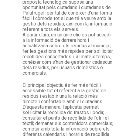
proposta tecnològica suposa una
oportunitat pels ciutadans i ciutadanes de
Palafrugell per tal de conèixer d’una forma
fàcil i còmode tot el que té a veure amb la
gestió dels residus, així com la informació
referent a tots els serveis.
A partir d’ara, en un únic clic es pot accedir
a la informació de darrera hora i
actualitzada sobre els residus al municipi;
fer les gestions més ràpides per sol·licitar
recollides concertades i, al mateix temps,
conèixer com s’han de gestionar cadascun
dels residus, per usuaris domèstics o
comercials.
El principal objectiu és fer més fàcil i
accessible tot el referent a la gestió de
residus i establir una la relació més
directe i confortable amb el ciutadans.
D’aquesta manera, l’aplicatiu permet
sol·licitar la recollida de trastos i poda;
consultar el punts de recollida de l’oli i el
tèxtil; demanar els contenidors comercials;
comptar amb tota la informació sobre els
diferents calendaris i horaris de recollida