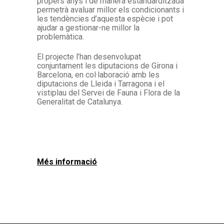
propers anys i de manera estandarditzada
permetrà avaluar millor els condicionants i
les tendències d’aquesta espècie i pot
ajudar a gestionar-ne millor la
problemàtica.
El projecte l’han desenvolupat
conjuntament les diputacions de Girona i
Barcelona, en col·laboració amb les
diputacions de Lleida i Tarragona i el
vistiplau del Servei de Fauna i Flora de la
Generalitat de Catalunya.
Més informació