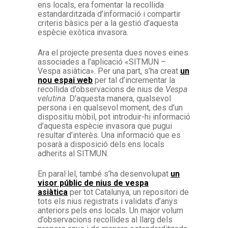
ens locals, era fomentar la recollida
estandarditzada d’informació i compartir
criteris bàsics per a la gestió d’aquesta
espècie exòtica invasora.
Ara el projecte presenta dues noves eines
associades a l’aplicació «SITMUN –
Vespa asiàtica». Per una part, s’ha creat
un
nou espai web
per tal d’incrementar la
recollida d’observacions de nius de
Vespa
velutina
. D’aquesta manera, qualsevol
persona i en qualsevol moment, des d’un
dispositiu mòbil, pot introduir-hi informació
d’aquesta espècie invasora que pugui
resultar d’interès. Una informació que es
posarà a disposició dels ens locals
adherits al SITMUN.
En paral·lel, també s’ha desenvolupat
un
visor públic de nius de vespa
asiàtica
per tot Catalunya, un repositori de
tots els nius registrats i validats d’anys
anteriors pels ens locals. Un major volum
d’observacions recollides al llarg dels