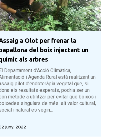
Assaig a Olot per frenar la
papallona del boix injectant un
químic als arbres
El Departament d’Acció Climàtica,
Alimentació i Agenda Rural està realitzant un
assaig pilot d’endoteràpia vegetal que, si
dona els resultats esperats, podria ser un
bon mètode a utilitzar per evitar que boixos i
boixedes singulars de més alt valor cultural,
social i natural es vegin...
02 juny, 2022