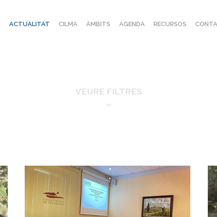
I
ACTUALITAT
CILMA
ÀMBITS
AGENDA
RECURSOS
CONTA
VEURE FILTRES
FILTRE PER ÀMBITS
Aigua
Medi Natural
Educació ambiental
Mobilitat
Energia
Pacte dels alcaldes