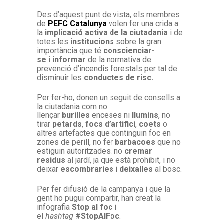
Des d’aquest punt de vista, els membres
de
PEFC Catalunya
volen fer una crida a
la
implicació activa de la ciutadania
i de
totes les
institucions
sobre la gran
importància que té
conscienciar-
se
i
informar
de la normativa de
prevenció d’incendis forestals per tal de
disminuir les
conductes de risc.
Per fer-ho, donen un seguit de consells a
la ciutadania com no
llençar
burilles
enceses ni
llumins
, no
tirar
petards
,
focs d’artifici
,
coets
o
altres artefactes que continguin foc en
zones de perill, no fer
barbacoes
que no
estiguin autoritzades, no
cremar
residus
al jardí, ja que està prohibit, i no
deixar
escombraries
i
deixalles
al bosc.
Per fer difusió de la campanya i que la
gent ho pugui compartir, han creat la
infografia
Stop al foc
i
el
hashtag
#StopAlFoc
.