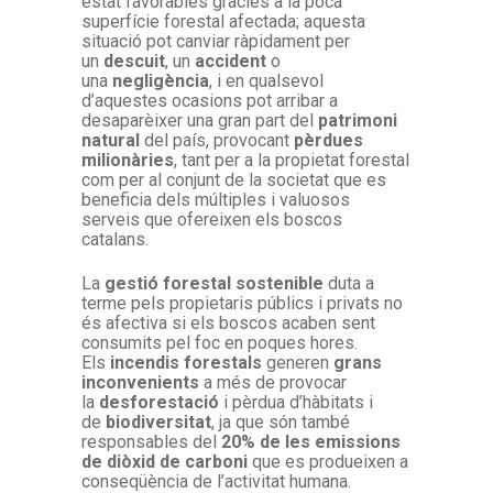
estat favorables gràcies a la poca
superfície forestal afectada; aquesta
situació pot canviar ràpidament per
un
descuit
, un
accident
o
una
negligència
, i en qualsevol
d’aquestes ocasions pot arribar a
desaparèixer una gran part del
patrimoni
natural
del país, provocant
pèrdues
milionàries
, tant per a la propietat forestal
com per al conjunt de la societat que es
beneficia dels múltiples i valuosos
serveis que ofereixen els boscos
catalans.
La
gestió forestal sostenible
duta a
terme pels propietaris públics i privats no
és afectiva si els boscos acaben sent
consumits pel foc en poques hores.
Els
incendis forestals
generen
grans
inconvenients
a més de provocar
la
desforestació
i pèrdua d’hàbitats i
de
biodiversitat
, ja que són també
responsables del
20% de les emissions
de diòxid de carboni
que es produeixen a
conseqüència de l’activitat humana.