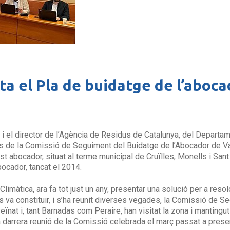
ta el Pla de buidatge de l’aboc
 i el director de l’Agència de Residus de Catalunya, del Departa
es de la Comissió de Seguiment del Buidatge de l’Abocador de Va
 abocador, situat al terme municipal de Cruïlles, Monells i Sant 
bocador, tancat el 2014.
limàtica, ara fa tot just un any, presentar una solució per a res
s va constituir, i s’ha reunit diverses vegades, la Comissió de S
eïnat i, tant Barnadas com Peraire, han visitat la zona i mantingu
 darrera reunió de la Comissió celebrada el març passat a presen