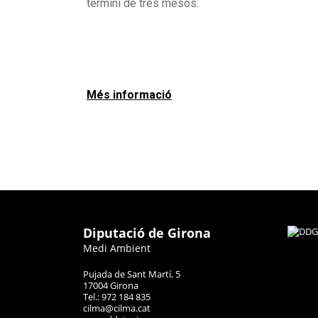
termini de tres mesos.
Més informació
Diputació de Girona
Medi Ambient
Pujada de Sant Martí, 5
17004 Girona
Tel.: 972 184 835
cilma@cilma.cat