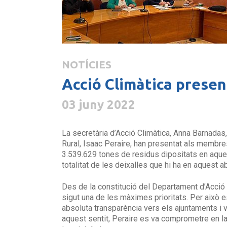
NOTÍCIES
Acció Climàtica presen
03 juny 2022
La secretària d’Acció Climàtica, Anna Barnadas,
Rural, Isaac Peraire, han presentat als membr
3.539.629 tones de residus dipositats en aquest
totalitat de les deixalles que hi ha en aquest a
Des de la constitució del Departament d’Acció C
sigut una de les màximes prioritats. Per això e
absoluta transparència vers els ajuntaments i v
aquest sentit, Peraire es va comprometre en la