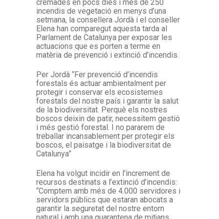
cremades en pocs dies i més de 250
incendis de vegetació en menys d’una
setmana, la consellera Jordà i el conseller
Elena han comparegut aquesta tarda al
Parlament de Catalunya per exposar les
actuacions que es porten a terme en
matèria de prevenció i extinció d’incendis.
Per Jordà “Fer prevenció d’incendis
forestals és actuar ambientalment per
protegir i conservar els ecosistemes
forestals del nostre país i garantir la salut
de la biodiversitat. Perquè els nostres
boscos deixin de patir, necessitem gestió
i més gestió forestal. I no pararem de
treballar incansablement per protegir els
boscos, el paisatge i la biodiversitat de
Catalunya”
Elena ha volgut incidir en l’increment de
recursos destinats a l’extinció d’incendis:
“Comptem amb més de 4.000 servidores i
servidors públics que estaran abocats a
garantir la seguretat del nostre entorn
natural i amb una quarantena de mitjans