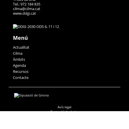
Tel.: 972 184 835
cilma@cilma.cat
www.ddgi.cat
Menú
Actualitat
Cilma
Àmbits
Agenda
Recursos
Contacte
Avís legal
Protecció de dades
Accessibilitat
Política de galetes