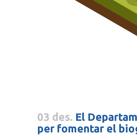
03 des.
El Departame
per fomentar el bio