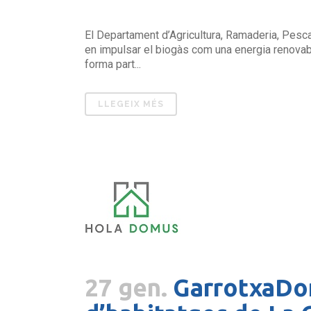
El Departament d’Agricultura, Ramaderia, Pesca 
en impulsar el biogàs com una energia renovable
forma part...
LLEGEIX MÉS
27 gen.
GarrotxaDom