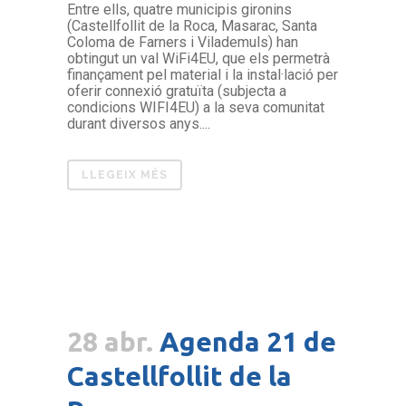
Entre ells, quatre municipis gironins
(Castellfollit de la Roca, Masarac, Santa
Coloma de Farners i Vilademuls) han
obtingut un val WiFi4EU, que els permetrà
finançament pel material i la instal·lació per
oferir connexió gratuïta (subjecta a
condicions WIFI4EU) a la seva comunitat
durant diversos anys....
LLEGEIX MÉS
28 abr.
Agenda 21 de
Castellfollit de la