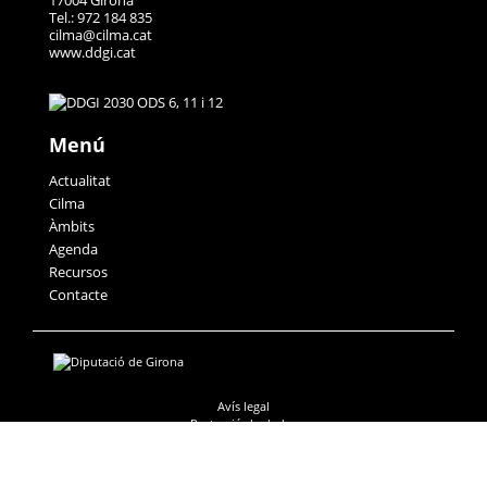
17004 Girona
Tel.: 972 184 835
cilma@cilma.cat
www.ddgi.cat
Menú
Actualitat
Cilma
Àmbits
Agenda
Recursos
Contacte
Avís legal
Protecció de dades
Accessibilitat
Política de galetes