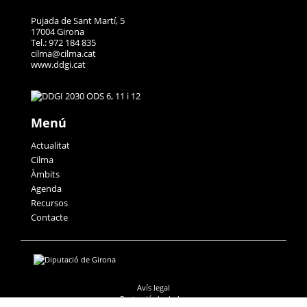
Pujada de Sant Martí, 5
17004 Girona
Tel.: 972 184 835
cilma@cilma.cat
www.ddgi.cat
Menú
Actualitat
Cilma
Àmbits
Agenda
Recursos
Contacte
Avís legal
Protecció de dades