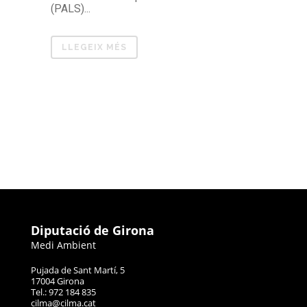
(PALS)...
LLEGEIX MÉS
Diputació de Girona
Medi Ambient
Pujada de Sant Martí, 5
17004 Girona
Tel.: 972 184 835
cilma@cilma.cat