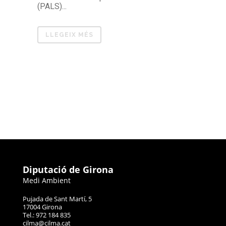
(PALS)...
LLEGEIX MÉS
Diputació de Girona
Medi Ambient
Pujada de Sant Martí, 5
17004 Girona
Tel.: 972 184 835
cilma@cilma.cat