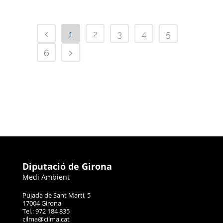
1
2
3
4
5
6
Diputació de Girona
Medi Ambient
Pujada de Sant Martí, 5
17004 Girona
Tel.: 972 184 835
cilma@cilma.cat