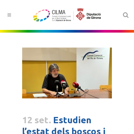
12 set.
Estudien
l’estat dels boscos i