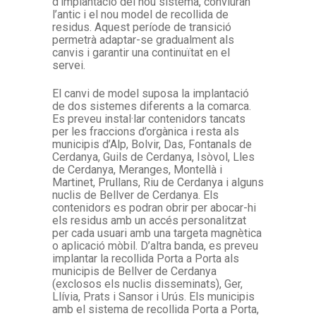
d’implantació del nou sistema, conviuran
l’antic i el nou model de recollida de
residus. Aquest període de transició
permetrà adaptar-se gradualment als
canvis i garantir una continuïtat en el
servei.
El canvi de model suposa la implantació
de dos sistemes diferents a la comarca.
Es preveu instal·lar contenidors tancats
per les fraccions d’orgànica i resta als
municipis d’Alp, Bolvir, Das, Fontanals de
Cerdanya, Guils de Cerdanya, Isòvol, Lles
de Cerdanya, Meranges, Montellà i
Martinet, Prullans, Riu de Cerdanya i alguns
nuclis de Bellver de Cerdanya. Els
contenidors es podran obrir per abocar-hi
els residus amb un accés personalitzat
per cada usuari amb una targeta magnètica
o aplicació mòbil. D’altra banda, es preveu
implantar la recollida Porta a Porta als
municipis de Bellver de Cerdanya
(exclosos els nuclis disseminats), Ger,
Llívia, Prats i Sansor i Urús. Els municipis
amb el sistema de recollida Porta a Porta,