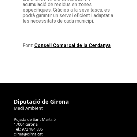
acumulació de residus en zones
específiques. Gràcies a la seva tasca, es
podrà garantir un servei eficient i adaptat a
les necessitats de cada municipi.
Font:
Consell Comarcal de la Cerdanya
Diputació de Girona
Medi Ambient
Pujada de Sant Martí, 5
17004 Girona
Tel.: 972 184 835
cilma@cilma.cat