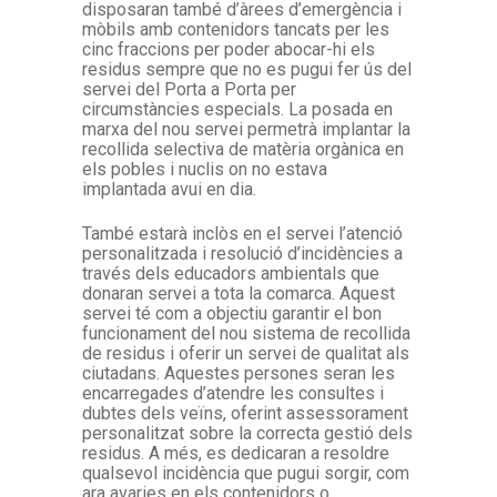
disposaran també d’àrees d’emergència i
mòbils amb contenidors tancats per les
cinc fraccions per poder abocar-hi els
residus sempre que no es pugui fer ús del
servei del Porta a Porta per
circumstàncies especials. La posada en
marxa del nou servei permetrà implantar la
recollida selectiva de matèria orgànica en
els pobles i nuclis on no estava
implantada avui en dia.
També estarà inclòs en el servei l’atenció
personalitzada i resolució d’incidències a
través dels educadors ambientals que
donaran servei a tota la comarca. Aquest
servei té com a objectiu garantir el bon
funcionament del nou sistema de recollida
de residus i oferir un servei de qualitat als
ciutadans. Aquestes persones seran les
encarregades d’atendre les consultes i
dubtes dels veïns, oferint assessorament
personalitzat sobre la correcta gestió dels
residus. A més, es dedicaran a resoldre
qualsevol incidència que pugui sorgir, com
ara avaries en els contenidors o