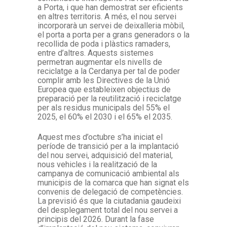
a Porta, i que han demostrat ser eficients
en altres territoris. A més, el nou servei
incorporarà un servei de deixalleria mòbil,
el porta a porta per a grans generadors o la
recollida de poda i plàstics ramaders,
entre d’altres. Aquests sistemes
permetran augmentar els nivells de
reciclatge a la Cerdanya per tal de poder
complir amb les Directives de la Unió
Europea que estableixen objectius de
preparació per la reutilització i reciclatge
per als residus municipals del 55% el
2025, el 60% el 2030 i el 65% el 2035.
Aquest mes d’octubre s’ha iniciat el
període de transició per a la implantació
del nou servei, adquisició del material,
nous vehicles i la realització de la
campanya de comunicació ambiental als
municipis de la comarca que han signat els
convenis de delegació de competències.
La previsió és que la ciutadania gaudeixi
del desplegament total del nou servei a
principis del 2026. Durant la fase