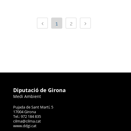
1
2
Diputació de Girona
Medi Ambient
Pujada de Sant Martí, 5
17004 Girona
Tel.: 972 184 835
cilma@cilma.cat
www.ddgi.cat