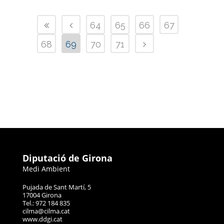
64
65
66
67
68
69
70
71
Diputació de Girona
Medi Ambient
Pujada de Sant Martí, 5
17004 Girona
Tel.: 972 184 835
cilma@cilma.cat
www.ddgi.cat