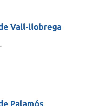
de Vall-llobrega
..
de Palamós