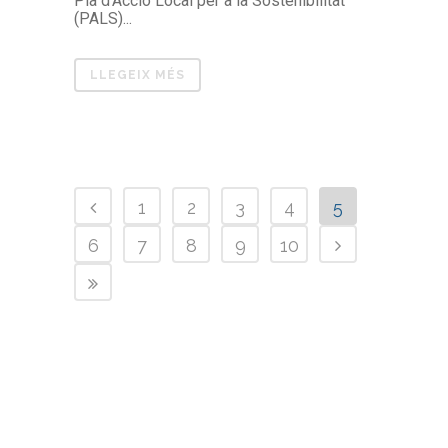
Pla d'Acció Local per a la Sostenibilitat
(PALS)...
LLEGEIX MÉS
1
2
3
4
5
6
7
8
9
10