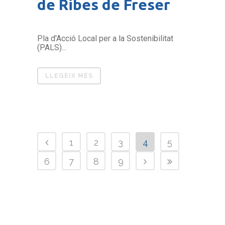
de Ribes de Freser
Pla d'Acció Local per a la Sostenibilitat
(PALS)...
LLEGEIX MÉS
1
2
3
4
5
6
7
8
9