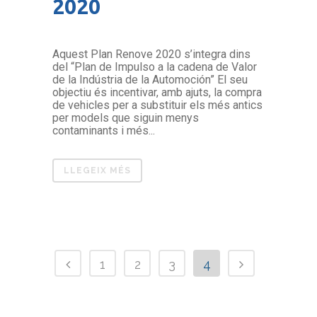
2020
Aquest Plan Renove 2020 s’integra dins
del “Plan de Impulso a la cadena de Valor
de la Indústria de la Automoción” El seu
objectiu és incentivar, amb ajuts, la compra
de vehicles per a substituir els més antics
per models que siguin menys
contaminants i més...
LLEGEIX MÉS
1
2
3
4