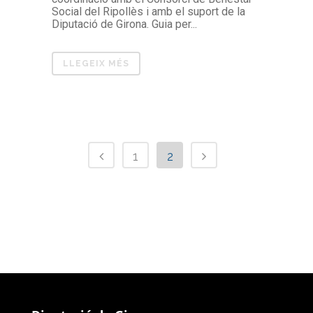
Social del Ripollès i amb el suport de la
Diputació de Girona. Guia per...
LLEGEIX MÉS
1
2