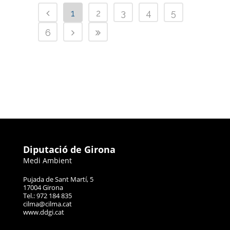
1
2
3
4
5
6
Diputació de Girona
Medi Ambient
Pujada de Sant Martí, 5
17004 Girona
Tel.: 972 184 835
cilma@cilma.cat
www.ddgi.cat