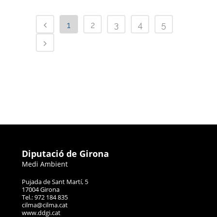
1
2
3
4
5
Diputació de Girona
Medi Ambient
Pujada de Sant Martí, 5
17004 Girona
Tel.: 972 184 835
cilma@cilma.cat
www.ddgi.cat