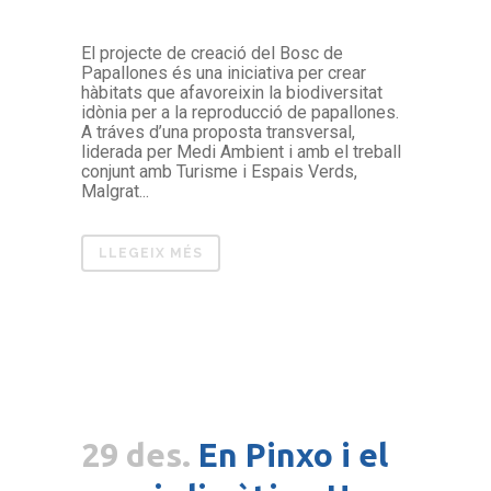
El projecte de creació del Bosc de
Papallones és una iniciativa per crear
hàbitats que afavoreixin la biodiversitat
idònia per a la reproducció de papallones.
A tráves d’una proposta transversal,
liderada per Medi Ambient i amb el treball
conjunt amb Turisme i Espais Verds,
Malgrat...
LLEGEIX MÉS
29 des.
En Pinxo i el