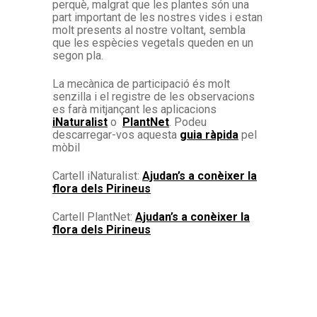
perquè, malgrat que les plantes són una
part important de les nostres vides i estan
molt presents al nostre voltant, sembla
que les espècies vegetals queden en un
segon pla.
La mecànica de participació és molt
senzilla i el registre de les observacions
es farà mitjançant les aplicacions
iNaturalist
o
PlantNet
. Podeu
descarregar-vos aquesta
guia ràpida
pel
mòbil
Cartell iNaturalist:
Ajudan’s a conèixer la
flora dels Pirineus
Cartell PlantNet:
Ajudan’s a conèixer la
flora dels Pirineus