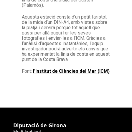
(Palamós).
Aquesta estació consta d’un petit faristol,
de la mida d’un DIN-A4, amb vistes sobre
la platja i servirà perquè tot aquell que
passi per allà pugui fer les seves
fotografies i enviar-les a l’ICM. Gràcies a
l’anàlisi d’aquestes instantànies, l’equip
investigador podrà advertir els canvis que
ha experimentat la línia de costa en aquest
punt de la Costa Brava.
Font:
l’Institut de Ciències del Mar (ICM)
Diputació de Girona
Medi Ambient