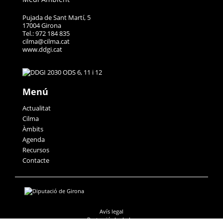
Pujada de Sant Martí, 5
17004 Girona
Tel.: 972 184 835
cilma@cilma.cat
www.ddgi.cat
Menú
Actualitat
Cilma
Àmbits
Agenda
Recursos
Contacte
Avís legal
Protecció de dades