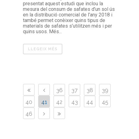
presentat aquest estudi que inclou la
mesura del consum de safates d’un sol ús
en la distribució comercial de l’any 2018 i
també permet conèixer quins tipus de
materials de safates s’utilitzen més i per
quins usos. Més...
LLEGEIX MÉS
36
37
38
39
40
41
42
43
44
45
46