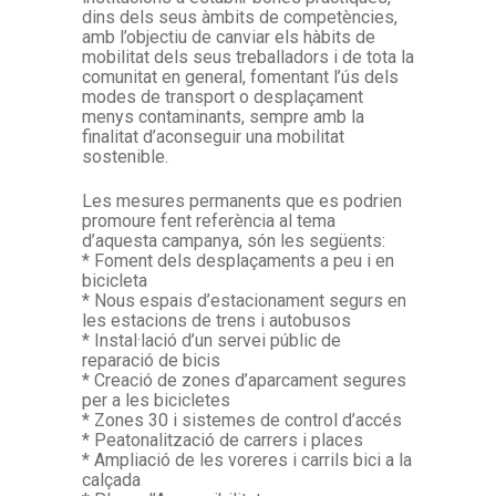
dins dels seus àmbits de competències,
amb l’objectiu de canviar els hàbits de
mobilitat dels seus treballadors i de tota la
comunitat en general, fomentant l’ús dels
modes de transport o desplaçament
menys contaminants, sempre amb la
finalitat d’aconseguir una mobilitat
sostenible.
Les mesures permanents que es podrien
promoure fent referència al tema
d’aquesta campanya, són les següents:
* Foment dels desplaçaments a peu i en
bicicleta
* Nous espais d’estacionament segurs en
les estacions de trens i autobusos
* Instal·lació d’un servei públic de
reparació de bicis
* Creació de zones d’aparcament segures
per a les bicicletes
* Zones 30 i sistemes de control d’accés
* Peatonalització de carrers i places
* Ampliació de les voreres i carrils bici a la
calçada