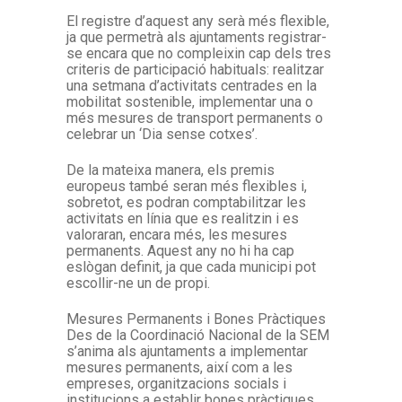
El registre d’aquest any serà més flexible,
ja que permetrà als ajuntaments registrar-
se encara que no compleixin cap dels tres
criteris de participació habituals: realitzar
una setmana d’activitats centrades en la
mobilitat sostenible, implementar una o
més mesures de transport permanents o
celebrar un ‘Dia sense cotxes’.
De la mateixa manera, els premis
europeus també seran més flexibles i,
sobretot, es podran comptabilitzar les
activitats en línia que es realitzin i es
valoraran, encara més, les mesures
permanents. Aquest any no hi ha cap
eslògan definit, ja que cada municipi pot
escollir-ne un de propi.
Mesures Permanents i Bones Pràctiques
Des de la Coordinació Nacional de la SEM
s’anima als ajuntaments a implementar
mesures permanents, així com a les
empreses, organitzacions socials i
institucions a establir bones pràctiques,