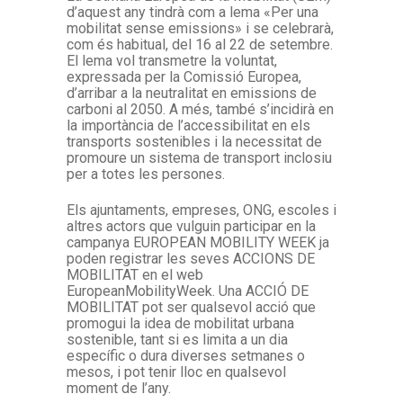
d’aquest any tindrà com a lema «Per una
mobilitat sense emissions» i se celebrarà,
com és habitual, del 16 al 22 de setembre.
El lema vol transmetre la voluntat,
expressada per la Comissió Europea,
d’arribar a la neutralitat en emissions de
carboni al 2050. A més, també s’incidirà en
la importància de l’accessibilitat en els
transports sostenibles i la necessitat de
promoure un sistema de transport inclosiu
per a totes les persones.
Els ajuntaments, empreses, ONG, escoles i
altres actors que vulguin participar en la
campanya EUROPEAN MOBILITY WEEK ja
poden registrar les seves ACCIONS DE
MOBILITAT en el web
EuropeanMobilityWeek. Una ACCIÓ DE
MOBILITAT pot ser qualsevol acció que
promogui la idea de mobilitat urbana
sostenible, tant si es limita a un dia
específic o dura diverses setmanes o
mesos, i pot tenir lloc en qualsevol
moment de l’any.