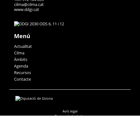
cilma@cilma.cat
www.ddgi.cat
Menú
Actualitat
Cilma
Àmbits
Agenda
Recursos
Contacte
Avís legal
Protecció de dades
Accessibilitat
Política de galetes