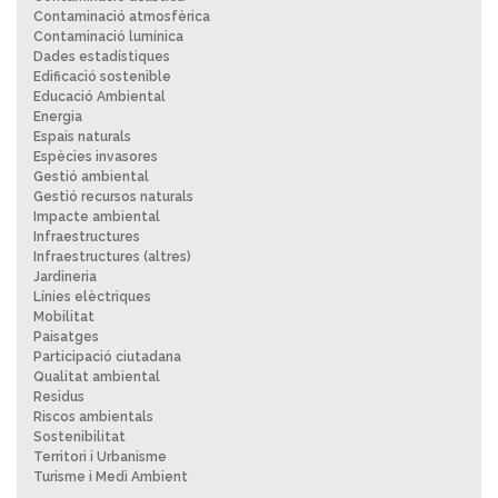
Contaminació atmosfèrica
Contaminació lumínica
Dades estadístiques
Edificació sostenible
Educació Ambiental
Energia
Espais naturals
Espècies invasores
Gestió ambiental
Gestió recursos naturals
Impacte ambiental
Infraestructures
Infraestructures (altres)
Jardineria
Línies elèctriques
Mobilitat
Paisatges
Participació ciutadana
Qualitat ambiental
Residus
Riscos ambientals
Sostenibilitat
Territori i Urbanisme
Turisme i Medi Ambient