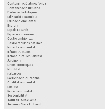
Contaminació atmosfèrica
Contaminació lumínica
Dades estadístiques
Edificació sostenible
Educació Ambiental
Energia
Espais naturals
Espècies invasores
Gestió ambiental
Gestió recursos naturals
Impacte ambiental
Infraestructures
Infraestructures (altres)
Jardineria
Línies elèctriques
Mobilitat
Paisatges
Participació ciutadana
Qualitat ambiental
Residus
Riscos ambientals
Sostenibilitat
Territori i Urbanisme
Turisme i Medi Ambient