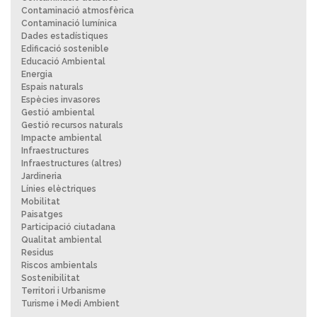
Contaminació atmosfèrica
Contaminació lumínica
Dades estadístiques
Edificació sostenible
Educació Ambiental
Energia
Espais naturals
Espècies invasores
Gestió ambiental
Gestió recursos naturals
Impacte ambiental
Infraestructures
Infraestructures (altres)
Jardineria
Línies elèctriques
Mobilitat
Paisatges
Participació ciutadana
Qualitat ambiental
Residus
Riscos ambientals
Sostenibilitat
Territori i Urbanisme
Turisme i Medi Ambient