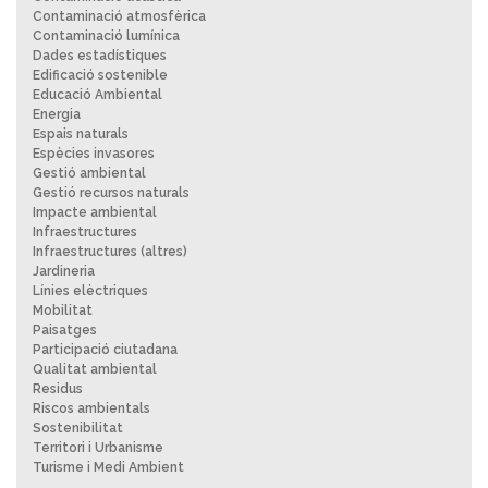
Contaminació atmosfèrica
Contaminació lumínica
Dades estadístiques
Edificació sostenible
Educació Ambiental
Energia
Espais naturals
Espècies invasores
Gestió ambiental
Gestió recursos naturals
Impacte ambiental
Infraestructures
Infraestructures (altres)
Jardineria
Línies elèctriques
Mobilitat
Paisatges
Participació ciutadana
Qualitat ambiental
Residus
Riscos ambientals
Sostenibilitat
Territori i Urbanisme
Turisme i Medi Ambient