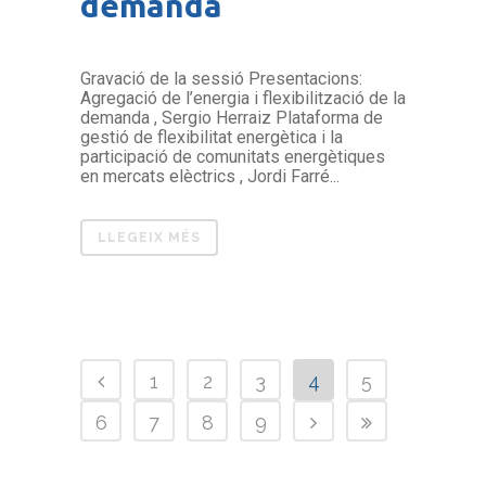
demanda
Gravació de la sessió Presentacions:
Agregació de l’energia i flexibilització de la
demanda , Sergio Herraiz Plataforma de
gestió de flexibilitat energètica i la
participació de comunitats energètiques
en mercats elèctrics , Jordi Farré...
LLEGEIX MÉS
1
2
3
4
5
6
7
8
9