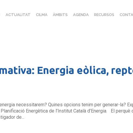
I
ACTUALITAT
CILMA
ÀMBITS
AGENDA
RECURSOS
CONTA
mativa: Energia eòlica, rept
nergia necessitarem? Quines opcions tenim per generar-la? Exp
Planificació Energètica de l’Institut Català d’Energia. El perquè 
igador de...