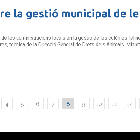
e la gestió municipal de le
e les administracions locals en la gestió de les colònies felin
es, tècnica de la Direcció General de Drets dels Animals. Minist
4
5
6
7
8
9
10
11
12