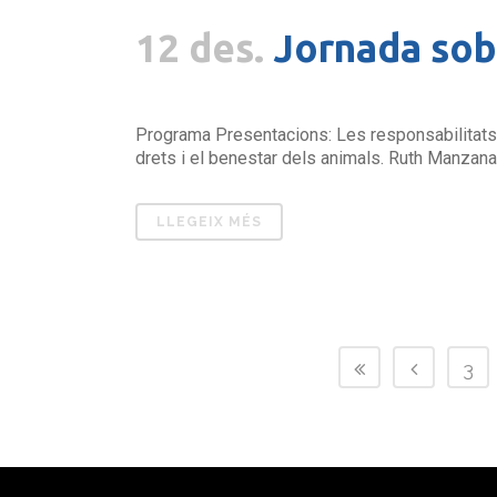
12 des.
Jornada sobr
Programa Presentacions: Les responsabilitats d
drets i el benestar dels animals. Ruth Manzanar
LLEGEIX MÉS
3