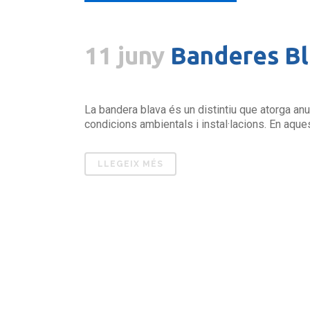
11 juny
Banderes Bl
La bandera blava és un distintiu que atorga an
condicions ambientals i instal·lacions. En aqu
LLEGEIX MÉS