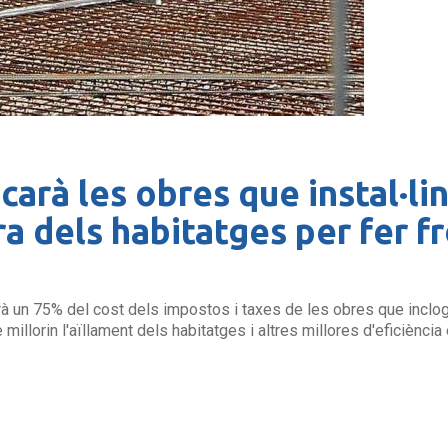
carà les obres que instal·li
ra dels habitatges per fer fr
à un 75% del cost dels impostos i taxes de les obres que inclogu
illorin l'aïllament dels habitatges i altres millores d'eficiència e